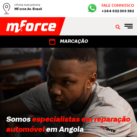
Oficina mais próxima
FALE CONNOSCO
MForce Av. Brasil
+244 932 309 382
MARCAÇÃO
Somos
especialistas em reparação
automóvel
em Angola