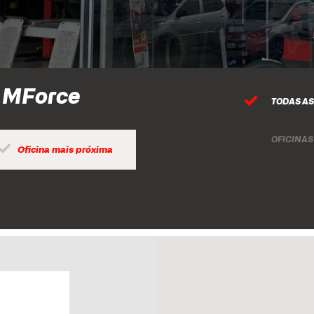
a MForce
TODAS AS
OFICINAS
Oficina mais próxima