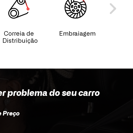
Correia de
Embraiagem
Esc
Distribuição
Lim
Vid
er problema do seu carro
 Preço