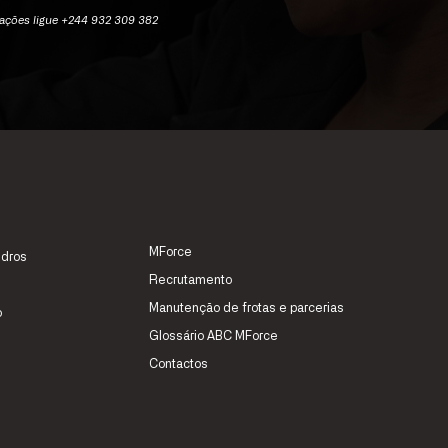
08.00 - 20.00
mações ligue +244 932 309 382
SES
MForce
928 753 305
idros
fixa nacional)
Recrutamento
08.00 - 18.00
Manutenção de frotas e parcerias
08.00 - 18.00
o
go:
----- - -----
Glossário ABC MForce
Contactos