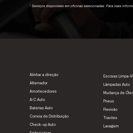
Horário Domingo:
* Serviços disponíveis em oficinas selecionadas. Para mais infor
MARCAR SERVIÇO
OFICINA MFORCE OASIS - CONGOLEN
Alinhar a direção
Avenida Pedro de Castro Van-
Telefone:
+244 
Escovas Limpa-V
Dúnem Loy
(chamada para a rede 
Alternador
Lâmpadas Auto
Luanda
Horário semanal:
Amortecedores
ver no mapa
Horário sábado:
Mudança de Óle
Horário Domin
A/C Auto
Pneus
Baterias Auto
Revisão
Correia de Distribuição
MARCAR SERVIÇO
Travões
Check-up Auto
Lavagem
Embraiagem