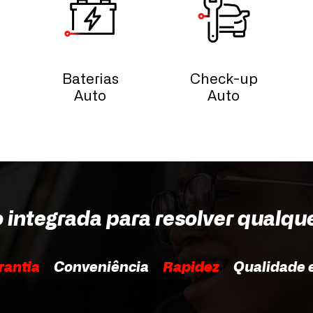
 949 818 419
fixa nacional)
Baterias
Check-up
08.00 - 18.00
Auto
Auto
08.00 - 18.00
go:
----- - -----
o integrada para resolver qualqu
rantia
Conveniência
Rapidez
Qualidade e
 941 218 553
fixa nacional)
08.00 - 20.00
08.00 - 20.00