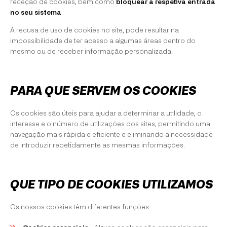
receção de cookies, bem como
bloquear a respetiva entrada
no seu sistema
.
A recusa de uso de cookies no site, pode resultar na
impossibilidade de ter acesso a algumas áreas dentro do
mesmo ou de receber informação personalizada.
PARA QUE SERVEM OS COOKIES
Os cookies são úteis para ajudar a determinar a utilidade, o
interesse e o número de utilizações dos sites, permitindo uma
navegação mais rápida e eficiente e eliminando a necessidade
de introduzir repetidamente as mesmas informações.
QUE TIPO DE COOKIES UTILIZAMOS
Os nossos cookies têm diferentes funções: