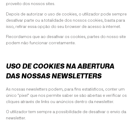
proveito dos nossos sites.
Depois de autorizar o uso de cookies, o utilizador pode sempre
desativar parte ou a totalidade dos nossos cookies, basta para
isso, retirar essa opção do seu browser de acesso à internet.
Recordamos que ao desativar os cookies, partes do nosso site
podem não funcionar corretamente.
USO DE COOKIES NA ABERTURA
DAS NOSSAS NEWSLETTERS
As nossas newsletters podem, para fins estatísticos, conter um
único "pixel" que nos permite saber se são abertas e verificar os
cliques através de links ou anúncios dentro da newsletter.
O utilizador tem sempre a possibilidade de desativar o envio da
newsletter.