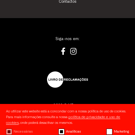
Contactos
Siga-nos em:
2026 © MForce
Ao utilizar este website está a concondar com a nossa política de uso de cookies.
política de privacidade e uso de
Para mais informações consulte a nossa
Política de Privacidade
cookies
, onde poderá desactivar os mesmos.
Cookies
Necessárias
Analíticas
Marketing