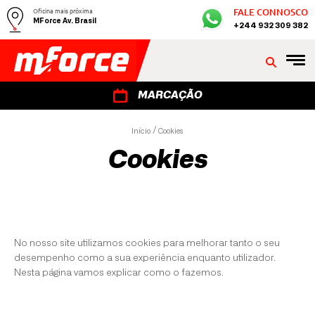
Oficina mais próxima
FALE CONNOSCO
MForce Av. Brasil
+244 932 309 382
MARCAÇÃO
Início
Cookies
Cookies
No nosso site utilizamos cookies para melhorar tanto o seu
desempenho como a sua experiência enquanto utilizador.
Nesta página vamos explicar como o fazemos.