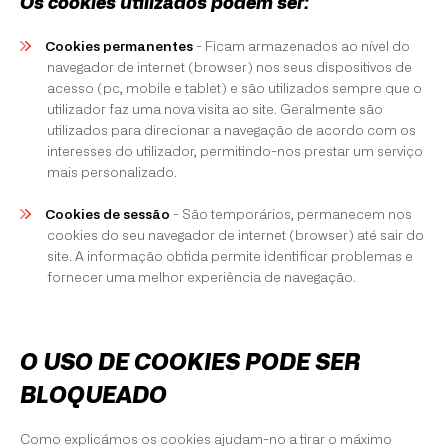
Os cookies utilizados podem ser:
Cookies permanentes
- Ficam armazenados ao nível do
navegador de internet (browser) nos seus dispositivos de
acesso (pc, mobile e tablet) e são utilizados sempre que o
utilizador faz uma nova visita ao site. Geralmente são
utilizados para direcionar a navegação de acordo com os
interesses do utilizador, permitindo-nos prestar um serviço
mais personalizado.
Cookies de sessão
- São temporários, permanecem nos
cookies do seu navegador de internet (browser) até sair do
site. A informação obtida permite identificar problemas e
fornecer uma melhor experiência de navegação.
O USO DE COOKIES PODE SER
BLOQUEADO
Como explicámos os cookies ajudam-no a tirar o máximo