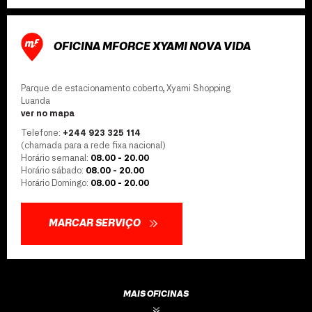
OFICINA MFORCE XYAMI NOVA VIDA
Parque de estacionamento coberto, Xyami Shopping
Luanda
ver no mapa
Telefone:
+244 923 325 114
(chamada para a rede fixa nacional)
Horário semanal:
08.00 - 20.00
Horário sábado:
08.00 - 20.00
Horário Domingo:
08.00 - 20.00
MARCAR SERVIÇO
MAIS OFICINAS