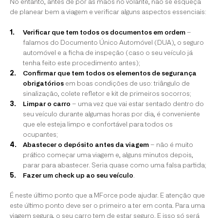
No entanto, antes de pôr as mãos no volante, não se esqueça
de planear bem a viagem e verificar alguns aspectos essenciais:
Verificar que tem todos os documentos em ordem
–
falamos do Documento Único Automóvel (DUA), o seguro
automóvel e a ficha de inspeção (caso o seu veículo já
tenha feito este procedimento antes);
Confirmar que tem todos os elementos de segurança
obrigatórios
em boas condições de uso: triângulo de
sinalização, colete refletor e kit de primeiros socorros;
Limpar o carro
– uma vez que vai estar sentado dentro do
seu veículo durante algumas horas por dia, é conveniente
que ele esteja limpo e confortável para todos os
ocupantes;
Abastecer o depósito antes da viagem
– não é muito
prático começar uma viagem e, alguns minutos depois,
parar para abastecer. Seria quase como uma falsa partida;
Fazer um check up ao seu veículo
.
É neste último ponto que a MForce pode ajudar. E atenção que
este último ponto deve ser o primeiro a ter em conta. Para uma
viagem segura, o seu carro tem de estar seguro. E isso só será