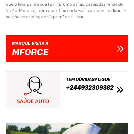
que o leva a si e à sua família rumo às tão desejadas férias de
Verão. Portanto, além dos sítios onde vai ficar, comer e divertir-
se, não se esqueça de “quem” o vai levar.
MARQUE VISITA À
MFORCE
TEM DÚVIDAS? LIGUE
+244932309382