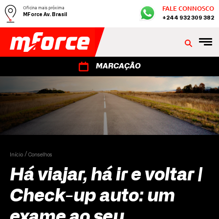
Oficina mais próxima
FALE CONNOSCO
MForce Av. Brasil
+244 932 309 382
MARCAÇÃO
Início
Conselhos
Há viajar, há ir e voltar |
Check-up auto: um
exame ao seu