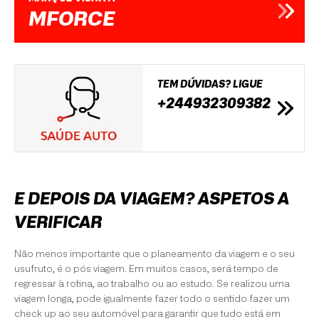
MFORCE
TEM DÚVIDAS? LIGUE
+244932309382
E DEPOIS DA VIAGEM? ASPETOS A
VERIFICAR
Não menos importante que o planeamento da viagem e o seu
usufruto, é o pós viagem. Em muitos casos, será tempo de
regressar à rotina, ao trabalho ou ao estudo. Se realizou uma
viagem longa, pode igualmente fazer todo o sentido fazer um
check up ao seu automóvel para garantir que tudo está em