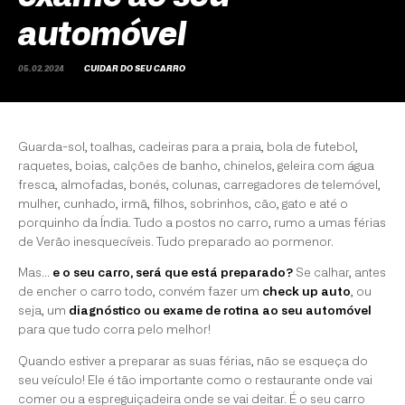
automóvel
05.02.2024
CUIDAR DO SEU CARRO
Guarda-sol, toalhas, cadeiras para a praia, bola de futebol,
raquetes, boias, calções de banho, chinelos, geleira com água
fresca, almofadas, bonés, colunas, carregadores de telemóvel,
mulher, cunhado, irmã, filhos, sobrinhos, cão, gato e até o
porquinho da Índia. Tudo a postos no carro, rumo a umas férias
de Verão inesquecíveis. Tudo preparado ao pormenor.
Mas...
e o seu carro, será que está preparado?
Se calhar, antes
de encher o carro todo, convém fazer um
check up auto
, ou
seja, um
diagnóstico ou exame de rotina ao seu automóvel
para que tudo corra pelo melhor!
Quando estiver a preparar as suas férias, não se esqueça do
seu veículo! Ele é tão importante como o restaurante onde vai
comer ou a espreguiçadeira onde se vai deitar. É o seu carro