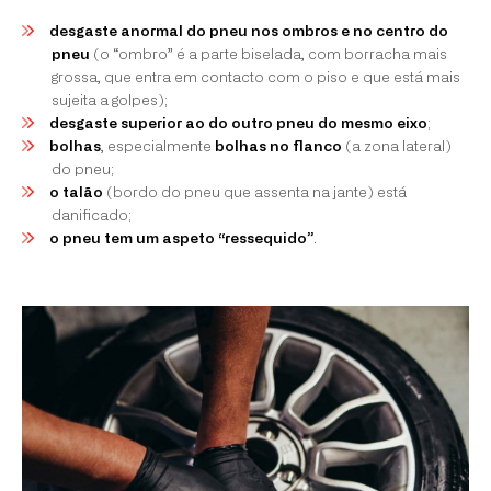
desgaste anormal do pneu nos ombros e no centro do
pneu
(o “ombro” é a parte biselada, com borracha mais
grossa, que entra em contacto com o piso e que está mais
sujeita a golpes);
desgaste superior ao do outro pneu do mesmo eixo
;
bolhas
, especialmente
bolhas no flanco
(a zona lateral)
do pneu;
o talão
(bordo do pneu que assenta na jante) está
danificado;
o pneu tem um aspeto “ressequido”
.