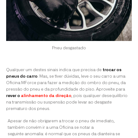
Pneu desgastado
Qualquer um destes sinais indica que precisa de
trocar os
pneus do carro
. Mas, se tiver dúvidas, leve o seu carro a uma
Oficina MForce para fazer a medição do ombro do pneu, da
pressão do pneu e da profundidade do piso. Aproveite para
rever o
alinhamento da direção
, pois qualquer desequilíbrio
na transmissão ou suspensão pode levar ao desgaste
prematuro dos pneus.
Apesar de não obrigarem a trocar o pneu de imediato,
também convém ir a uma Oficina se notar a
seguinte anomalia: é normal que os pneus da dianteira se