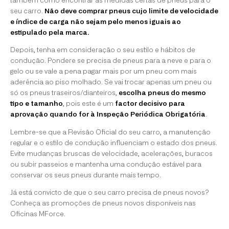
também como encontrar as medidas certas de pneus para o
seu carro.
Não deve comprar pneus cujo limite de velocidade
e índice de carga não sejam pelo menos iguais ao
estipulado pela marca.
Depois, tenha em consideração o seu estilo e hábitos de
condução. Pondere se precisa de pneus para a neve e para o
gelo ou se vale a pena pagar mais por um pneu com mais
aderência ao piso molhado. Se vai trocar apenas um pneu ou
só os pneus traseiros/dianteiros,
escolha pneus do mesmo
tipo e tamanho
, pois este é um
factor decisivo para
aprovação quando for à Inspeção Periódica Obrigatória
.
Lembre-se que a Revisão Oficial do seu carro, a manutenção
regular e o estilo de condução influenciam o estado dos pneus.
Evite mudanças bruscas de velocidade, acelerações, buracos
ou subir passeios e mantenha uma condução estável para
conservar os seus pneus durante mais tempo.
Já está convicto de que o seu carro precisa de pneus novos?
Conheça as promoções de pneus novos disponíveis nas
Oficinas MForce.