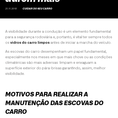
21.11.2018
CUIDAR DO SEU CARRO
A visibilidade durante a condução é um elemento fundamental
para a segurança rodoviária e, portanto, é vital ter sempre todos
os
vidros do carro limpos
antes de iniciar a marcha do veículo.
As escovas do carro desempenham um papel fundamental,
especialmente nos meses em que mais chove ou as condições
climatéricas são mais adversas: limpam e enxaguam a
superfície exterior do pára-brisas garantindo, assim, melhor
visibilidade.
MOTIVOS PARA REALIZAR A
MANUTENÇÃO DAS ESCOVAS DO
CARRO