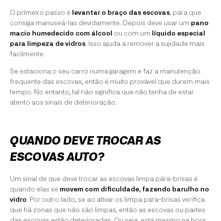
O primeiro passo é
levantar o braço das escovas
, para que
consiga manuseá-las devidamente. Depois deve usar um
pano
macio humedecido com álcool
ou com um
líquido especial
para limpeza de vidros
. Isso ajuda a remover a sujidade mais
facilmente.
Se estaciona o seu carro numa garagem e faz a manutenção
frequente das escovas, então é muito provável que durem mais
tempo. No entanto, tal não significa que não tenha de estar
atento aos sinais de deterioração.
QUANDO DEVE TROCAR AS
ESCOVAS AUTO?
Um sinal de que deve trocar as escovas limpa pára-brisas é
quando elas se
movem com dificuldade, fazendo barulho no
vidro
. Por outro lado, se ao ativar os limpa pára-brisas verifica
que há zonas que não são limpas, então as escovas ou partes
das escovas estão deterioradas. Ou seja, está mesmo na hora