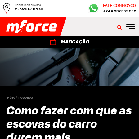
Oficina mais próxima
FALE CONNOSCO
MForce Av. Brasil
+244 932 309 382
MARCAÇÃO
Início
Conselhos
Como fazer com que as
escovas do carro
durem mais